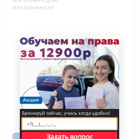
или ближе к дому.
Или всё вместе!
×
Бронируй сейчас, учись когда удобно!
Задать вопрос