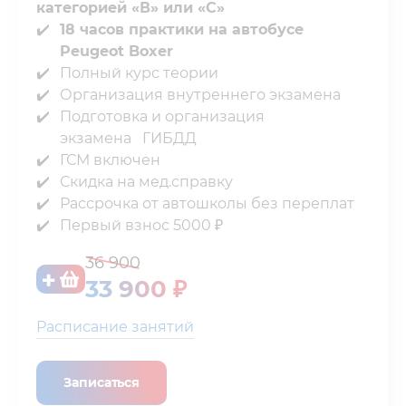
категорией «В» или «C»
18 часов практики на автобусе
Peugeot Boxer
Полный курс теории⁣⁣
Организация внутреннего экзамена⁣⁣
Подготовка и организация
экзамена⁣⁣⠀ГИБДД⁣⁣
ГСМ включен⁣⁣
Скидка на мед.справку⁣⁣
Рассрочка от автошколы без переплат⁣⁣⁣⁣
Первый взнос 5000 ₽⁣⁣
36 900
33 900 ₽
Расписание занятий
Записаться