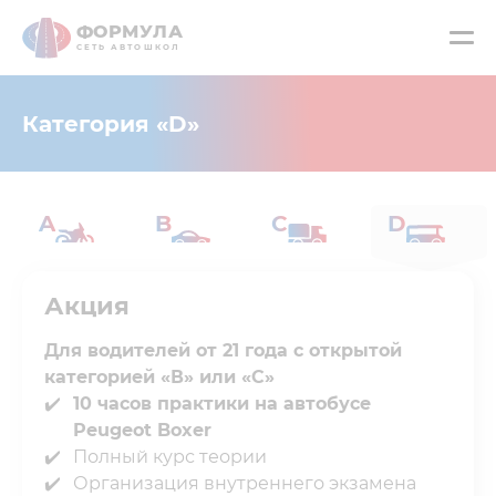
ФОРМУЛА
СЕТЬ АВТОШКОЛ
Категория «D»
A
B
C
D
Акция
Для водителей от 21 года с открытой
категорией «В» или «C»
10 часов практики на автобусе
Peugeot Boxer
Полный курс теории⁣⁣
Организация внутреннего экзамена⁣⁣