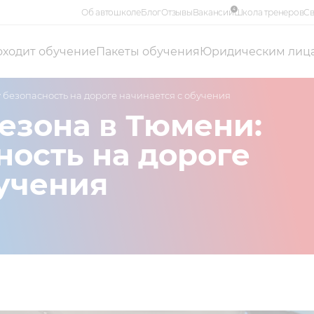
4
Об автошколе
Блог
Отзывы
Вакансии
Школа тренеров
Св
оходит обучение
Пакеты обучения
Юридическим лиц
 безопасность на дороге начинается с обучения
езона в Тюмени:
ность на дороге
бучения