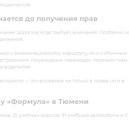
тоциклистов.
ается до получения прав
ание: дорога всегда требует внимания. Особенно ко
движения.
лько к экзаменационному маршруту, но и к обычным
рестроениям, пешеходным переходам, перекрёсткам,
х водителей.
тошколе — это вложение не только в права, но и в
у «Формула» в Тюмени
ков, 25 учебных классов, 91 учебный автомобиль и 3