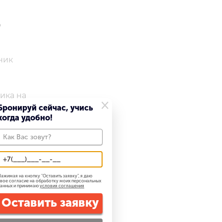
ь
ник
ика на
×
Бронируй сейчас, учись
когда удобно!
ь в
м часто
ажимая на кнопку "
Оставить заявку
", я даю
вое согласие на обработку моих персональных
анных и принимаю
условия соглашения
Оставить заявку
торые