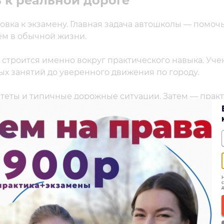
 к реальной дороге
овка к экзамену. Главная задача автошколы — помоч
ём в обычной жизни.
строится именно вокруг практического навыка. Уче
ых занятий до уверенного движения по городу.
итеты и типичные дорожные ситуации. Затем — практ
 парковка, повороты, перестроения и выезд в город.
часы», а понять логику дороги. Почему важно смотрет
авать опасную ситуацию. Почему спокойствие за рулё
ема обучения
Н
с
д
35 выпускников. За этой цифрой — тысячи людей, ко
ались перед практикой, разбирались в правилах и