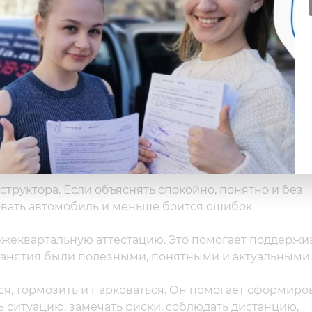
в, 91 учебный автомобиль и 3 автодрома. Это позвол
 и проходить подготовку в комфортном ритме.
ьшой, маршруты разные, движение в районах отличае
-то — рядом с работой или учёбой. Чем удобнее
 пропускать занятия и спокойно двигаться к результ
ных факторов уверенности
структора. Если объяснять спокойно, понятно и без
овать автомобиль и меньше боится ошибок.
ежеквартальную аттестацию. Это помогает поддержи
 занятия были полезными, понятными и актуальными.
ся, тормозить и парковаться. Он помогает сформиро
 ситуацию, замечать риски, соблюдать дистанцию,