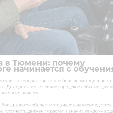
а в Тюмени: почему
оге начинается с обучени
а улицах города снова стало больше мотоциклов, яр
ге. Для одних это красивое городское событие, для 
твительно начался.
я больше автомобилей, мотоциклов, велосипедистов,
е, плотность движения растёт, а значит, каждому во