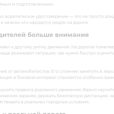
йным и подготовленным.
: водительское удостоверение — это не просто док
и за всех, кто находится рядом на дороге.
одителей больше внимания
ают к другому ритму движения. На дорогах появля
 чаще возникают ситуации, где нужно быстро оценит
.
ия от автомобилистов. Его сложнее заметить в зерка
танция и боковой интервал становятся особенно важ
ыучить правила дорожного движения. Важно научит
движения заранее, держать безопасную дистанцию, н
йствовать в реальных городских условиях.