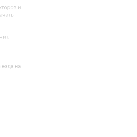
кторов и
ачать
чит,
ыезда на