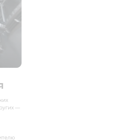
я
ких
других —
дителю