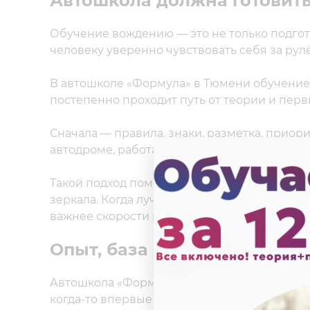
Автошкола должна готовить
Обучение вождению — это не только подгот
человеку уверенно чувствовать себя за рул
В автошколе «Формула» в Тюмени обучение 
постепенно проходит путь от теории и перв
Сначала — правила, знаки, разметка, приор
автодроме, работа с автомобилем, манёвры,
Такой подход помогает не просто «откатать 
зеркала. Когда лучше уступить. Как не созд
важнее скорости реакции.
Опыт, база и понятная сист
Автошкола «Формула» подготовила уже 57 4
когда-то впервые садились за руль, волнов