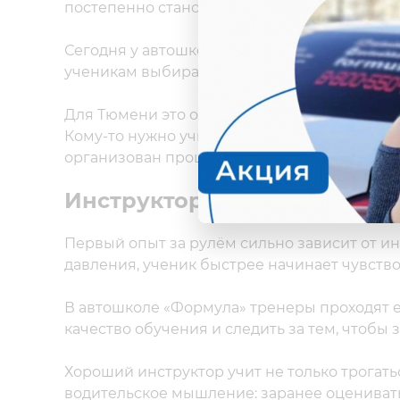
постепенно становились увереннее.
Сегодня у автошколы есть 25 учебных классо
ученикам выбирать удобное место обучения
Для Тюмени это особенно важно. Город бол
Кому-то нужно учиться рядом с домом, кому
организован процесс, тем проще ученику не
Инструктор — один из глав
Первый опыт за рулём сильно зависит от ин
давления, ученик быстрее начинает чувств
В автошколе «Формула» тренеры проходят 
качество обучения и следить за тем, чтобы
Хороший инструктор учит не только трогать
водительское мышление: заранее оценивать