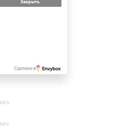
Закрыть
яет
тся.
ату.
Сделано в
вать
вать