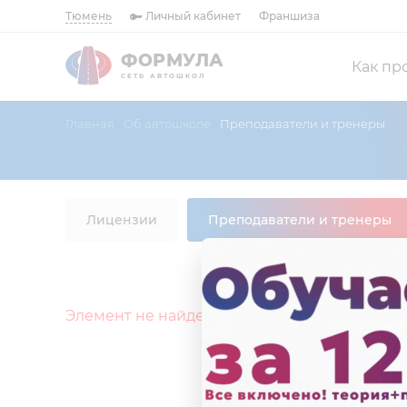
Тюмень
Личный кабинет
Франшиза
ФОРМУЛА
Как пр
СЕТЬ АВТОШКОЛ
Главная
Об автошколе
Преподаватели и тренеры
Лицензии
Преподаватели и тренеры
Элемент не найден!