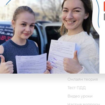
е
Ученикам
ли и тренеры
Расписание занят
Онлайн теория
Тест ПДД
Видео уроки
Частые вопросы