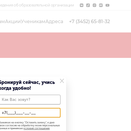
едения об образовательной организации
ам
Акции
Ученикам
Адреса
+7 (3452) 65-81-32
×
Бронируй сейчас, учись
когда удобно!
ажимая на кнопку "
Оставить заявку
", я даю
вое согласие на обработку моих персональных
анных и принимаю
условия соглашения