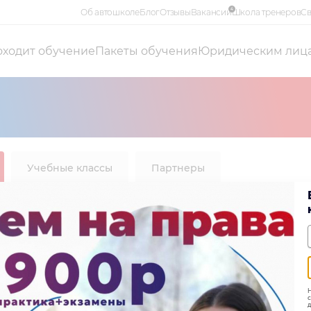
4
Об автошколе
Блог
Отзывы
Вакансии
Школа тренеров
Св
оходит обучение
Пакеты обучения
Юридическим лиц
Учебные классы
Партнеры
Н
с
д